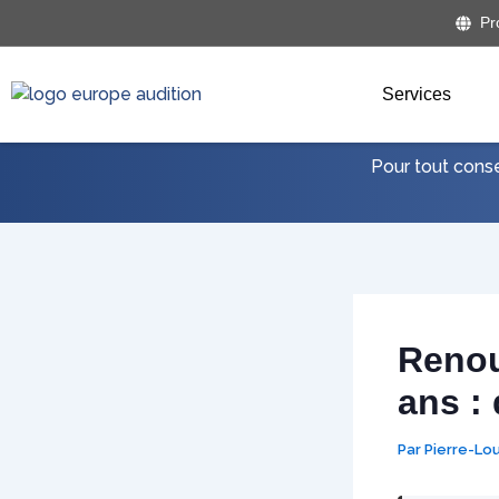
Aller
Pr
au
contenu
Services
Pour tout cons
Renou
ans :
Par
Pierre-Lo