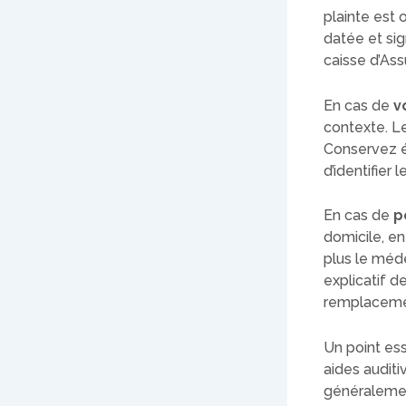
plainte est 
datée et si
caisse d’As
En cas de
v
contexte. Le
Conservez ég
d’identifier
En cas de
p
domicile, en
plus le méde
explicatif d
remplaceme
Un point ess
aides auditi
généralemen