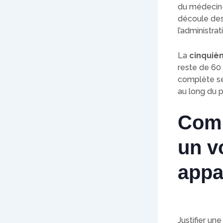
du médecin-
découle des 
l’administra
La
cinquiè
reste de 60 
complète se
au long du 
Comm
un v
appar
Justifier un