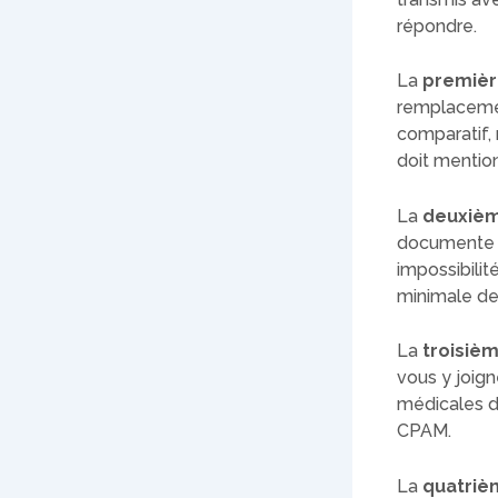
répondre.
La
premièr
remplacemen
comparatif, 
doit mentio
La
deuxiè
documente l’
impossibili
minimale de
La
troisiè
vous y joign
médicales d’
CPAM.
La
quatriè