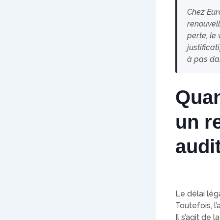
Chez Eur
renouvell
perte, le
justifica
à pas da
Quan
un r
audit
Le délai lég
Toutefois, l
Il s’agit de 