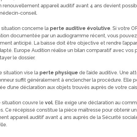
un renouvellement appareil auditif avant 4 ans devient possi
 médecin-conseil.
 situation concerne la
perte auditive évolutive
. Si votre 
tion documentée par un audiogramme récent, vous pouvez
ent anticipé. La baisse doit être objective et rendre l’appar
dapté. Europe Audition réalise un bilan comparatif avec vos
tayer le dossier.
 situation vise la
perte physique
de l’aide auditive. Une at
honneur suffit généralement à enclencher la procédure. Elle p
 d’une déclaration aux objets trouvés auprès de votre cais
 situation couvre le
vol
. Elle exige une déclaration au comm
s. Ce récépissé constitue la pièce maîtresse pour obtenir un
nt appareil auditif avant 4 ans auprès de la Sécurité social
lle.