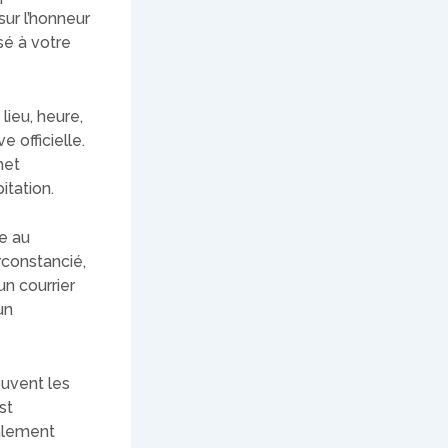
sur l’honneur
é à votre
lieu, heure,
 officielle.
met
itation.
te au
irconstancié,
un courrier
un
uvent les
st
alement