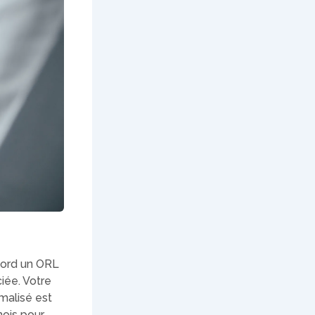
bord un ORL
iée. Votre
rmalisé est
mois pour