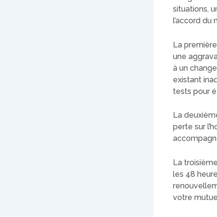
situations, 
l’accord du
La première
une aggrava
à un changem
existant ina
tests pour é
La deuxième
perte sur l’
accompagnée
La troisième
les 48 heure
renouvelleme
votre mutue