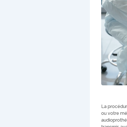
La procédur
ou votre méd
audioprothés
transmis ave