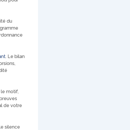
ité du
diogramme
’ordonnance
ant
. Le bilan
orsions,
dité
 le motif,
s preuves
al de votre
le silence