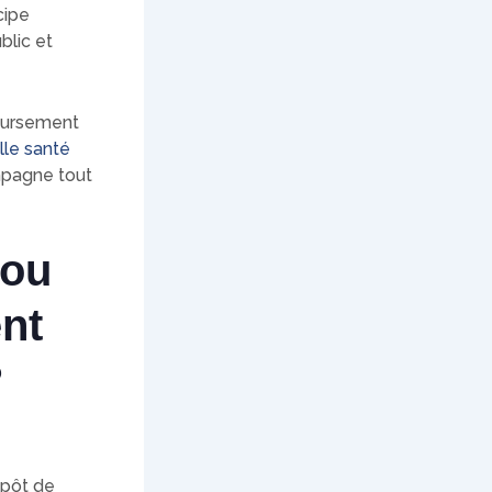
cipe
blic et
boursement
le santé
mpagne tout
 ou
nt
?
épôt de