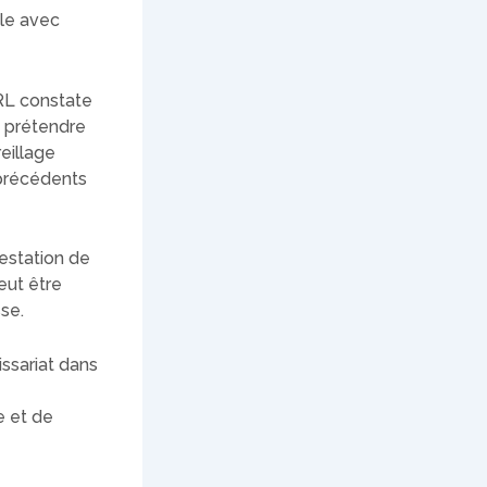
ble avec
ORL constate
 prétendre
eillage
 précédents
testation de
eut être
se.
issariat dans
e et de