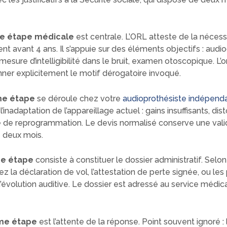
e étape médicale
est centrale. L’ORL atteste de la nécess
t avant 4 ans. Il s’appuie sur des éléments objectifs : au
mesure d’intelligibilité dans le bruit, examen otoscopique. L
nner explicitement le motif dérogatoire invoqué.
me étape
se déroule chez votre
audioprothésiste indépend
inadaptation de l’appareillage actuel : gains insuffisants, dist
té de reprogrammation. Le devis normalisé conserve une vali
 deux mois.
me étape
consiste à constituer le dossier administratif. Selon
ez la déclaration de vol, l’attestation de perte signée, ou le
évolution auditive. Le dossier est adressé au service médic
me étape
est l’attente de la réponse. Point souvent ignoré : 