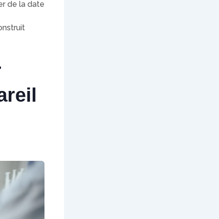
er de la date
nstruit
r
reil