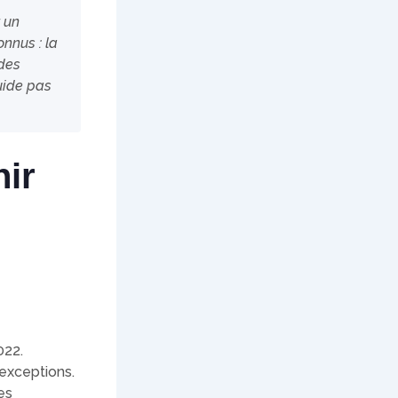
 un
nnus : la
 des
guide pas
nir
022.
 exceptions.
ces