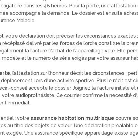
obligatoire dans les 48 heures. Pour la perte, une attestation 
gnée accompagne la demande. Le dossier est ensuite adress
surance Maladie.
ol
, votre déclaration doit préciser les circonstances exactes : 
 récépissé délivré par les forces de l’ordre constitue la preuve
alement la facture d’achat de l’appareillage volé. Elle per
 le modèle et le numéro de série exigés par votre assureur hab
erte
, l’attestation sur l’honneur décrit les circonstances : per
 déplacement, lors d’une activité sportive. Plus le récit est c
cin-conseil accepte le dossier. Joignez la facture initiale et 
e votre audioprothésiste. Ce courrier confirme la nécessité d’
nt immédiat.
entiel : votre
assurance habitation multirisque
couvre so
ves au titre des objets de valeur. Une déclaration préalable e
t exigée. Une assurance spécifique appareillage existe ég