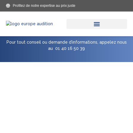
Aller
Profitez de notre expertise au prix juste
au
contenu
Pour tout conseil ou demande d’informations, appelez nous
au
01 40 16 50 39
Essai gratuit d’aide auditive