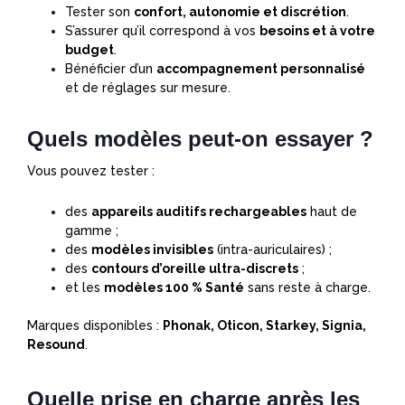
Tester son
confort, autonomie et discrétion
.
S’assurer qu’il correspond à vos
besoins et à votre
budget
.
Bénéficier d’un
accompagnement personnalisé
et de réglages sur mesure.
Quels modèles peut-on essayer ?
Vous pouvez tester :
des
appareils auditifs rechargeables
haut de
gamme ;
des
modèles invisibles
(intra-auriculaires) ;
des
contours d’oreille ultra-discrets
;
et les
modèles 100 % Santé
sans reste à charge.
Marques disponibles :
Phonak, Oticon, Starkey, Signia,
Resound
.
Quelle prise en charge après les