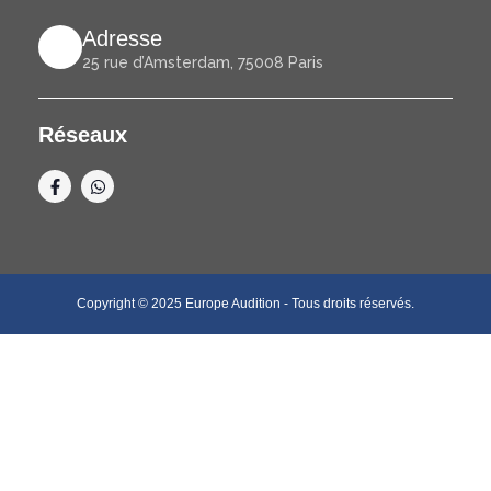
Adresse
25 rue d’Amsterdam, 75008 Paris
Réseaux
F
W
a
h
c
a
e
t
b
s
o
a
o
p
k
p
Copyright © 2025 Europe Audition - Tous droits réservés.
-
f