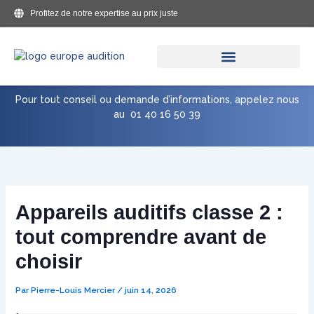
Aller
Profitez de notre expertise au prix juste
au
contenu
Pour tout conseil ou demande d’informations, appelez nous
au
01 40 16 50 39
Appareils auditifs classe 2 :
tout comprendre avant de
choisir
Par
Pierre-Louis Mercier
/
juin 14, 2026