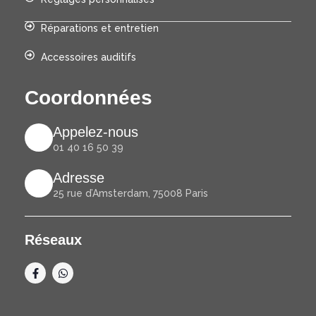
Réparations et entretien
Accessoires auditifs
Coordonnées
Appelez-nous
01 40 16 50 39
Adresse
25 rue d’Amsterdam, 75008 Paris
Réseaux
F
W
a
h
c
a
e
t
b
s