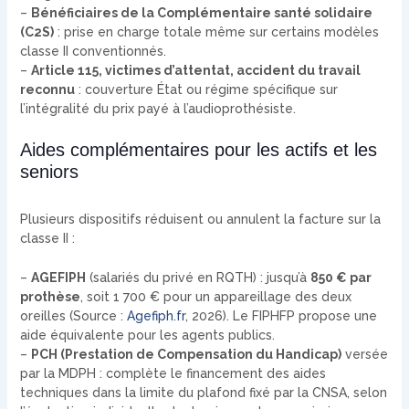
–
Bénéficiaires de la Complémentaire santé solidaire
(C2S)
: prise en charge totale même sur certains modèles
classe II conventionnés.
–
Article 115, victimes d’attentat, accident du travail
reconnu
: couverture État ou régime spécifique sur
l’intégralité du prix payé à l’audioprothésiste.
Aides complémentaires pour les actifs et les
seniors
Plusieurs dispositifs réduisent ou annulent la facture sur la
classe II :
–
AGEFIPH
(salariés du privé en RQTH) : jusqu’à
850 € par
prothèse
, soit 1 700 € pour un appareillage des deux
oreilles (Source :
Agefiph.fr
, 2026). Le FIPHFP propose une
aide équivalente pour les agents publics.
–
PCH (Prestation de Compensation du Handicap)
versée
par la MDPH : complète le financement des aides
techniques dans la limite du plafond fixé par la CNSA, selon