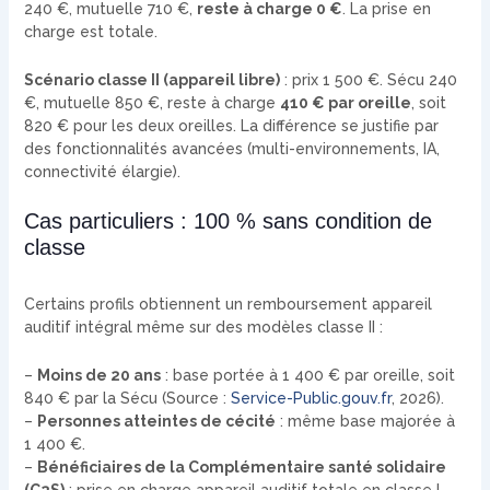
240 €, mutuelle 710 €,
reste à charge 0 €
. La prise en
charge est totale.
Scénario classe II (appareil libre)
: prix 1 500 €. Sécu 240
€, mutuelle 850 €, reste à charge
410 € par oreille
, soit
820 € pour les deux oreilles. La différence se justifie par
des fonctionnalités avancées (multi-environnements, IA,
connectivité élargie).
Cas particuliers : 100 % sans condition de
classe
Certains profils obtiennent un remboursement appareil
auditif intégral même sur des modèles classe II :
–
Moins de 20 ans
: base portée à 1 400 € par oreille, soit
840 € par la Sécu (Source :
Service-Public.gouv.fr
, 2026).
–
Personnes atteintes de cécité
: même base majorée à
1 400 €.
–
Bénéficiaires de la Complémentaire santé solidaire
(C2S)
: prise en charge appareil auditif totale en classe I.