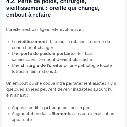
4.2. Perte de poids, chirurgie,
vieillissement : oreille qui change,
embout à refaire
L’oreille n’est pas figée, elle évolue avec :
Le
vieillissement
: la peau se relâche, la forme du
conduit peut changer.
Une
perte de poids importante
: les tissus
s’amincissent, l’embout devient plus lâche.
Une
chirurgie de l’oreille
ou une pathologie locale
(otites, inflammations…).
Un embout ou une coque intra parfaitement ajustés il y a
quelques années peuvent devenir inadaptés aujourd’hui,
entraînant :
Appareil auditif qui bouge ou sort un peu.
Augmentation des
sifflements
sans autre explication
apparente.