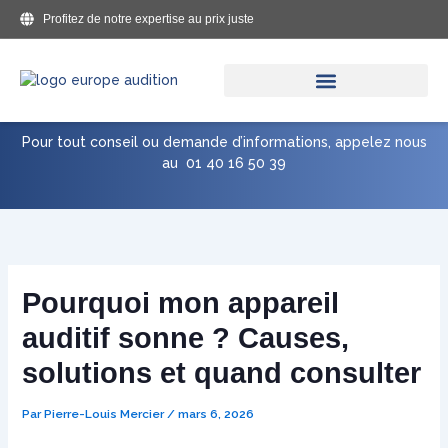
Aller
Profitez de notre expertise au prix juste
au
contenu
Pour tout conseil ou demande d’informations, appelez nous
au
01 40 16 50 39
Pourquoi mon appareil
auditif sonne ? Causes,
solutions et quand consulter
Par
Pierre-Louis Mercier
/
mars 6, 2026