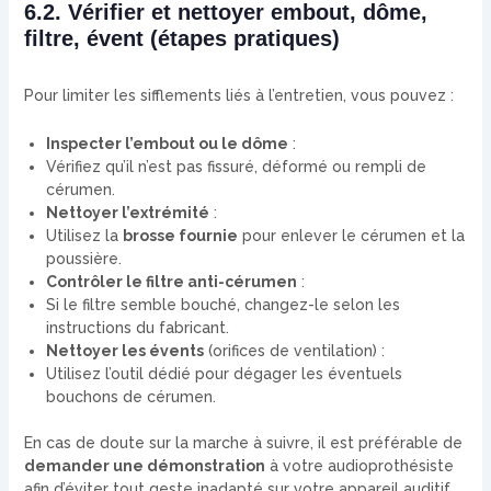
6.2. Vérifier et nettoyer embout, dôme,
filtre, évent (étapes pratiques)
Pour limiter les sifflements liés à l’entretien, vous pouvez :
Inspecter l’embout ou le dôme
:
Vérifiez qu’il n’est pas fissuré, déformé ou rempli de
cérumen.
Nettoyer l’extrémité
:
Utilisez la
brosse fournie
pour enlever le cérumen et la
poussière.
Contrôler le filtre anti-cérumen
:
Si le filtre semble bouché, changez-le selon les
instructions du fabricant.
Nettoyer les évents
(orifices de ventilation) :
Utilisez l’outil dédié pour dégager les éventuels
bouchons de cérumen.
En cas de doute sur la marche à suivre, il est préférable de
demander une démonstration
à votre audioprothésiste
afin d’éviter tout geste inadapté sur votre appareil auditif.