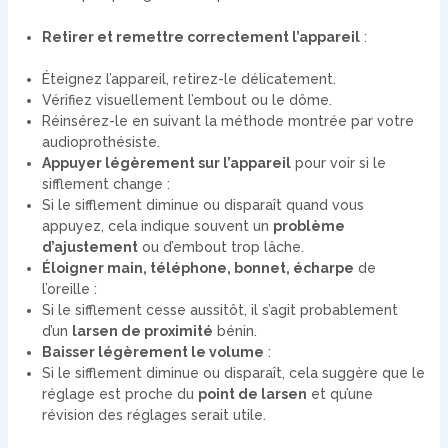
Retirer et remettre correctement l’appareil
:
Éteignez l’appareil, retirez-le délicatement.
Vérifiez visuellement l’embout ou le dôme.
Réinsérez-le en suivant la méthode montrée par votre
audioprothésiste.
Appuyer légèrement sur l’appareil
pour voir si le
sifflement change :
Si le sifflement diminue ou disparaît quand vous
appuyez, cela indique souvent un
problème
d’ajustement
ou d’embout trop lâche.
Éloigner main, téléphone, bonnet, écharpe
de
l’oreille :
Si le sifflement cesse aussitôt, il s’agit probablement
d’un
larsen de proximité
bénin.
Baisser légèrement le volume
:
Si le sifflement diminue ou disparaît, cela suggère que le
réglage est proche du
point de larsen
et qu’une
révision des réglages serait utile.