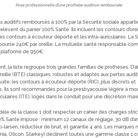
Pose professionnelle d’une prothèse auditive remboursée
s auditifs remboursés à 100% par la Sécurité sociale apparti
 relèvent du panier 100% Santé. Ils incluent les contours d’orei
les contours à écouteur déporté et les intra-auriculaires. La 
bourse 240€ par oreille. La mutuelle santé responsable co
x plafonné de 950€.
, la liste regroupe trois grandes familles de prothèses. D’a
reille (BTE) classiques, robustes et adaptés aux pertes audit
uite, les contours à écouteur déporté (RIC), plus discrets et
s. Ils sont recommandés pour la presbyacousie légère à mod
riculaires (ITE), logés dans le conduit pour une discrétion max
e de la classe 1 doit respecter un cahier des charges stric
% Santé impose : minimum 12 canaux de réglage, 30 dB d’amp
-larsen, réducteur de bruit, et garantie 4 ans. Les marques
gnia, Oticon, Starkey) déclinent toutes une gamme classe 1 