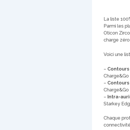
La liste 10
Parmi les pl
Oticon Zirco
charge zéro 
Voici une li
–
Contours 
Charge&Go 1
–
Contours 
Charge&Go 1
–
Intra-aur
Starkey Edg
Chaque prot
connectivit