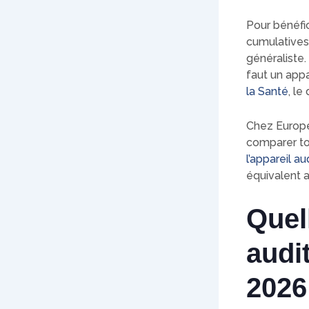
Pour bénéfic
cumulatives 
généraliste.
faut un appa
la Santé
, le
Chez Europe
comparer to
l’appareil a
équivalent 
Quell
audi
2026