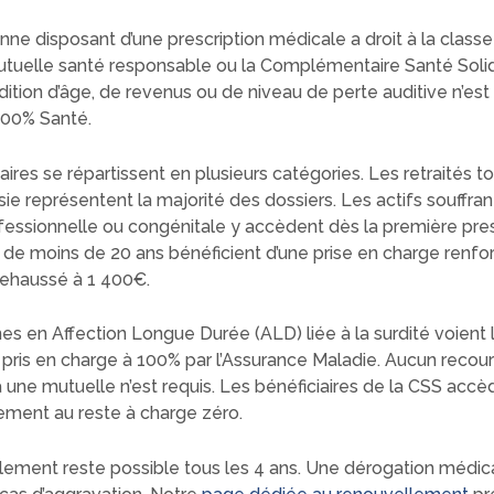
ne disposant d’une prescription médicale a droit à la classe 1
utuelle santé responsable ou la Complémentaire Santé Solid
tion d’âge, de revenus ou de niveau de perte auditive n’est
100% Santé.
aires se répartissent en plusieurs catégories. Les retraités t
e représentent la majorité des dossiers. Les actifs souffran
fessionnelle ou congénitale y accèdent dès la première pres
 de moins de 20 ans bénéficient d’une prise en charge renfo
rehaussé à 1 400€.
s en Affection Longue Durée (ALD) liée à la surdité voient l
pris en charge à 100% par l’Assurance Maladie. Aucun recou
à une mutuelle n’est requis. Les bénéficiaires de la CSS accè
ment au reste à charge zéro.
lement reste possible tous les 4 ans. Une dérogation médic