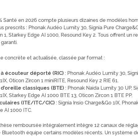
0% Santé en 2026 compte plusieurs dizaines de modèles ho
us prescrits : Phonak Audéo Lumity 30, Signia Pure Charge&G
n 1, Starkey Edge AI 1000, Resound Key 2. Tous offrent un re
garanti.
ste concrète et actualisée, classée par format :
à écouteur déporté (RIC)
: Phonak Audéo Lumity 30, Sign
IX, Oticon Zircon 1 miniRITE, Resound Key 2 RIE 61.
d’oreille classiques (BTE)
: Phonak Naida Lumity 30 UP, Si
IX, Starkey Edge AI 1000 BTE 13, Oticon Zircon 1 BTE PP.
iculaires (ITE/ITC/CIC)
: Signia Insio Charge&Go 1IX, Phonak
e AI 1000 ITC.
hèse remboursée intégralement intègre 12 canaux de régla
é Bluetooth équipe certains modèles récents. Un système d