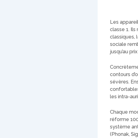
Les appareil
classe 1. Ils
classiques, 
sociale rem
jusqu’au pri
Concrètement
contours d’o
sévères. Ens
confortable
les intra-au
Chaque modèl
réforme 100
système anti
(Phonak, Si