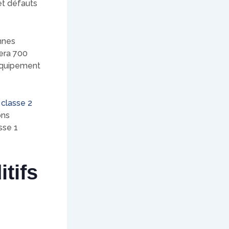
et défauts
onnes
sera 700
’équipement
 classe 2
ons
sse 1
itifs