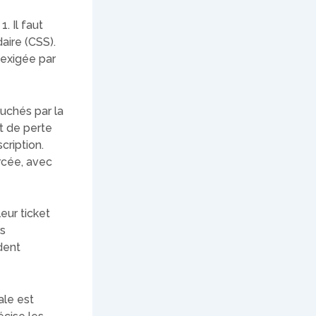
. Il faut
aire (CSS).
 exigée par
ouchés par la
t de perte
cription.
rcée, avec
eur ticket
rs
dent
ale est