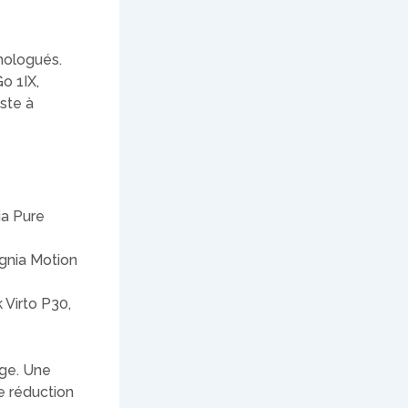
mologués.
o 1IX,
ste à
ia Pure
gnia Motion
 Virto P30,
ge. Une
e réduction