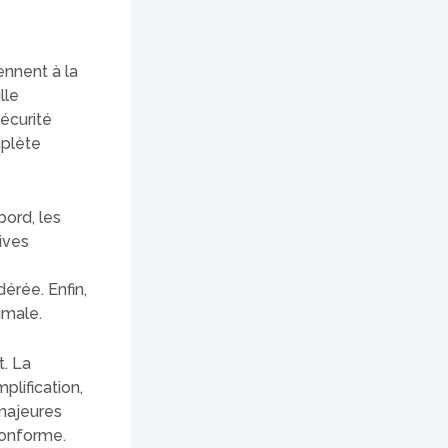
ennent à la
lle
Sécurité
mplète
bord, les
ives
érée. Enfin,
imale.
t. La
lification,
 majeures
conforme.