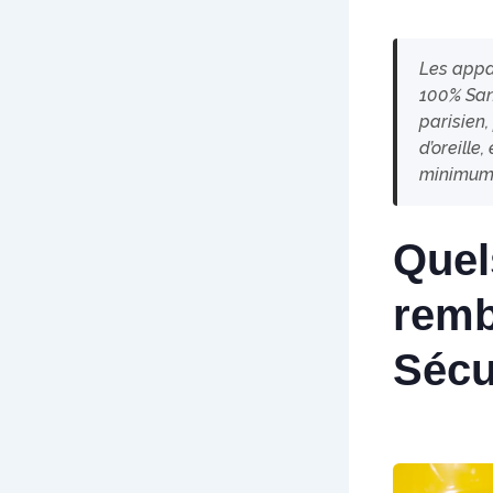
Les appar
100% San
parisien,
d’oreille
minimum, 
Quel
remb
Sécu