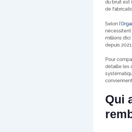
du bruit est
de fabricati
Selon l’
Orga
nécessitent
millions d’i
depuis 2021
Pour compar
détaille les
systématique
conviennent
Qui a
remb