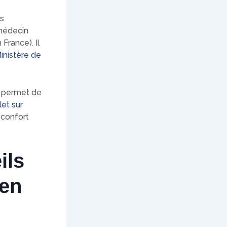
ns
 médecin
France). Il
inistère de
s permet de
et sur
 confort
ils
 en