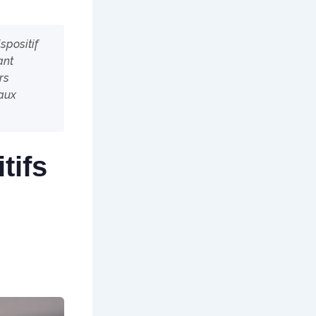
spositif
ant
rs
naux
tifs